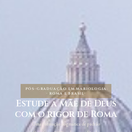
PÓS-GRADUAÇÃO EM MARIOLOGIA
· ROMA E BRASIL
·
Estude a Mãe de Deus
com o rigor de Roma
Uma formação dogmática de padrão