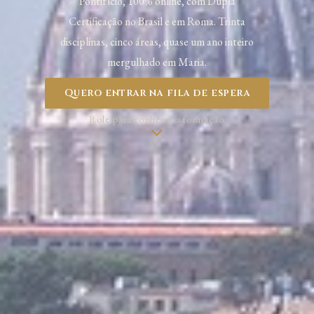
Pontifício, 100% online, com Dupla
Certificação no Brasil e em Roma. Trinta
disciplinas, cinco áreas, quase um ano inteiro
mergulhado em Maria.
Quero entrar na fila de espera
Role para conhecer a formação