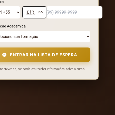
one
🇧🇷
+55
ção Acadêmica
ENTRAR NA LISTA DE ESPERA
inscrever-se, concorda em receber informações sobre o curso.