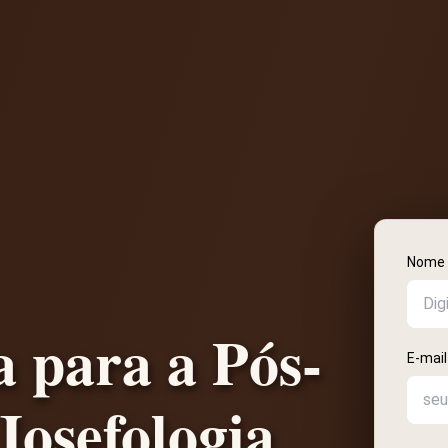
Nome 
a para a Pós-
E-mail
Josefologia