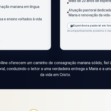
Mais de 20 anos de exper
ormação mariana em língua
Atuação pastoral dedicada
Maria e renovação da vida 
a e ensino voltados à vida
Experiência pastoral em for
Acompanhamento próximo e sens
.
olline oferecem um caminho de consagração mariana sólido, fiel à
al, conduzindo o leitor a uma verdadeira entrega a Maria e a u
da vida em Cristo.