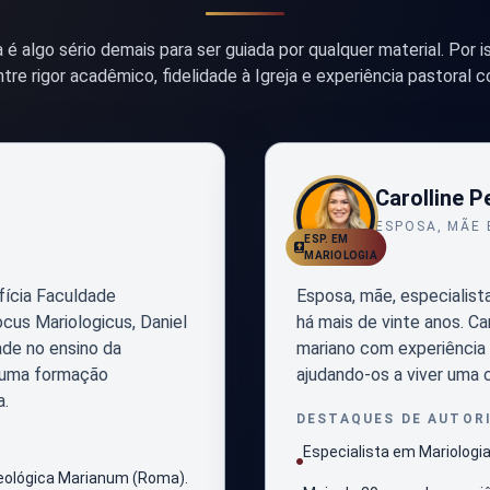
é algo sério demais para ser guiada por qualquer material. Por is
ntre rigor acadêmico, fidelidade à Igreja e experiência pastoral c
Carolline P
ESPOSA, MÃE
ESP. EM
MARIOLOGIA
fícia Faculdade
Esposa, mãe, especialist
cus Mariologicus, Daniel
há mais de vinte anos. C
dade no ensino da
mariano com experiência 
o uma formação
ajudando-os a viver uma c
a.
DESTAQUES DE AUTOR
Especialista em Mariologi
Teológica Marianum (Roma).