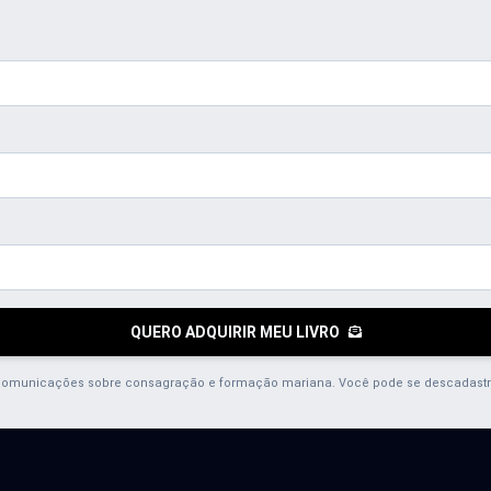
QUERO ADQUIRIR MEU LIVRO
comunicações sobre consagração e formação mariana. Você pode se descadastr