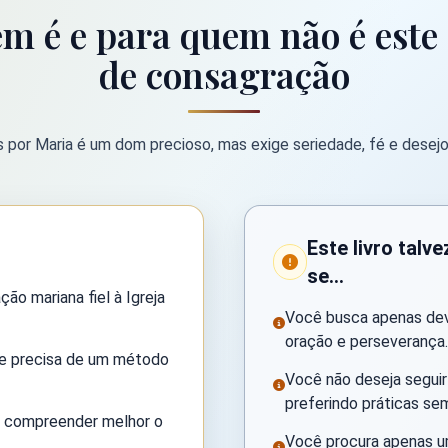
m é e para quem não é est
de consagração
 por Maria é um dom precioso, mas exige seriedade, fé e desejo
Este livro talv
se...
ão mariana fiel à Igreja
Você busca apenas dev
oração e perseverança.
ue precisa de um método
Você não deseja seguir 
preferindo práticas s
e compreender melhor o
Você procura apenas um