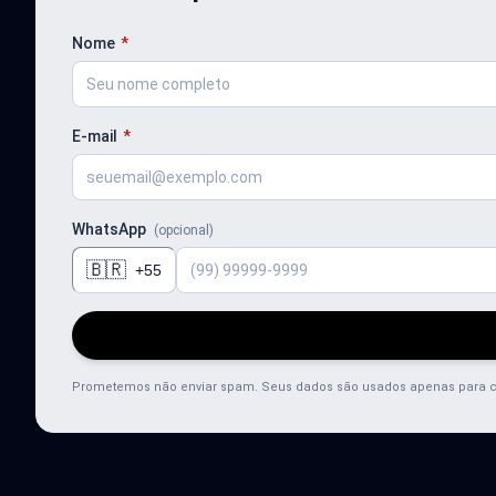
Nome
*
E-mail
*
WhatsApp
(opcional)
🇧🇷
+55
Prometemos não enviar spam. Seus dados são usados apenas para 