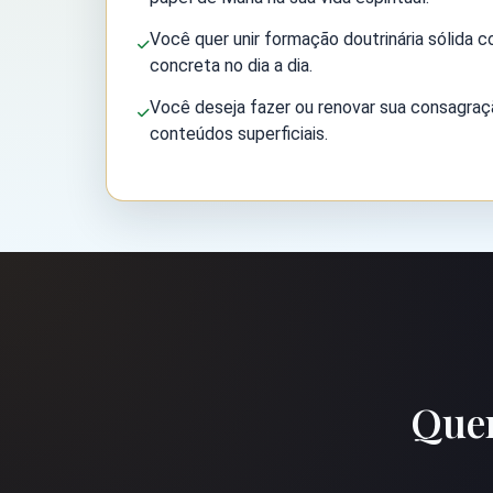
Você quer unir formação doutrinária sólida 
concreta no dia a dia.
Você deseja fazer ou renovar sua consagraç
conteúdos superficiais.
Quem