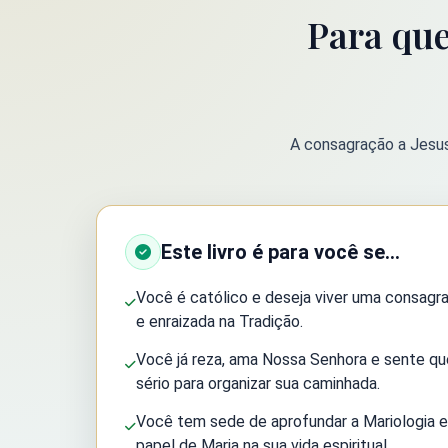
Para que
A consagração a Jesus
Este livro é para você se...
Você é católico e deseja viver uma consagraç
e enraizada na Tradição.
Você já reza, ama Nossa Senhora e sente q
sério para organizar sua caminhada.
Você tem sede de aprofundar a Mariologia 
papel de Maria na sua vida espiritual.